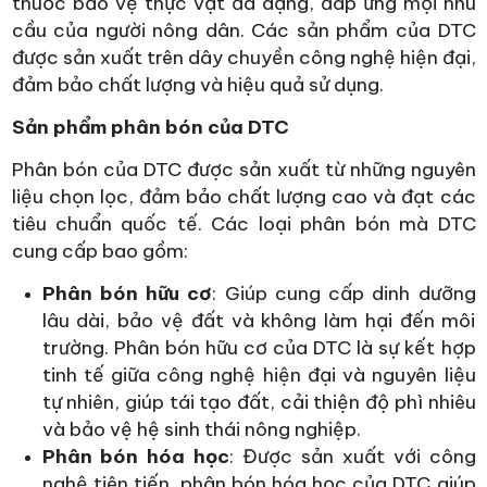
thuốc bảo vệ thực vật đa dạng, đáp ứng mọi nhu
cầu của người nông dân. Các sản phẩm của DTC
được sản xuất trên dây chuyền công nghệ hiện đại,
đảm bảo chất lượng và hiệu quả sử dụng.
Sản phẩm phân bón của DTC
Phân bón của DTC được sản xuất từ những nguyên
liệu chọn lọc, đảm bảo chất lượng cao và đạt các
tiêu chuẩn quốc tế. Các loại phân bón mà DTC
cung cấp bao gồm:
Phân bón hữu cơ
: Giúp cung cấp dinh dưỡng
lâu dài, bảo vệ đất và không làm hại đến môi
trường. Phân bón hữu cơ của DTC là sự kết hợp
tinh tế giữa công nghệ hiện đại và nguyên liệu
tự nhiên, giúp tái tạo đất, cải thiện độ phì nhiêu
và bảo vệ hệ sinh thái nông nghiệp.
Phân bón hóa học
: Được sản xuất với công
nghệ tiên tiến, phân bón hóa học của DTC giúp